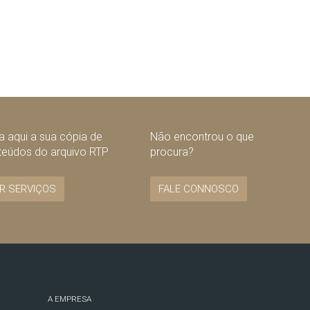
 aqui a sua cópia de
Não encontrou o que
teúdos do arquivo RTP
procura?
R SERVIÇOS
FALE CONNOSCO
A EMPRESA