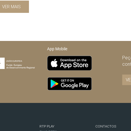
VER MAIS
App Mobile
Peça
con
VE
RTP PLAY
CONTACTOS