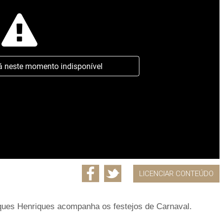
á neste momento indisponível
LICENCIAR CONTEÚDO
arques Henriques acompanha os festejos de Carnaval.