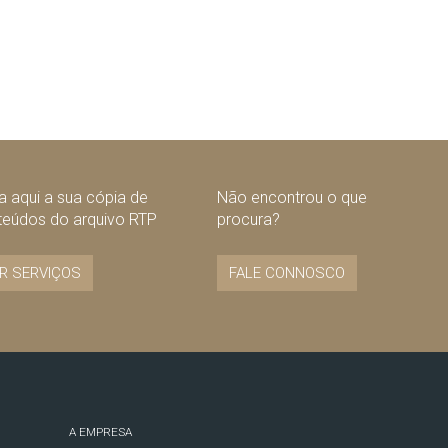
 aqui a sua cópia de
Não encontrou o que
teúdos do arquivo RTP
procura?
R SERVIÇOS
FALE CONNOSCO
A EMPRESA