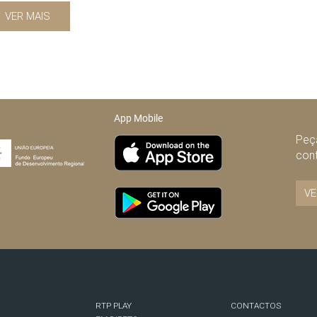
VER MAIS
App Mobile
Peça
con
VE
RTP PLAY
CONTACTOS