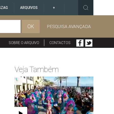
GZAG
ARQUIVOS
+
OK
PESQUISA AVANÇADA
SOBRE O ARQUIVO
CONTACTOS
Veja Também