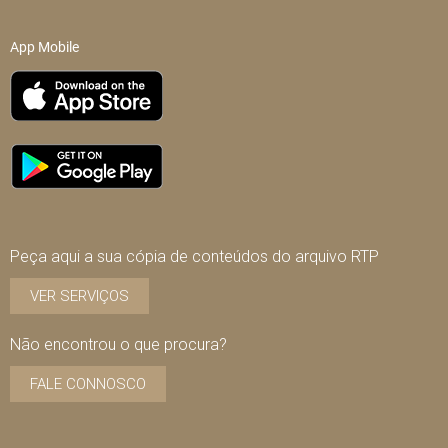
App Mobile
Peça aqui a sua cópia de conteúdos do arquivo RTP
VER SERVIÇOS
Não encontrou o que procura?
FALE CONNOSCO