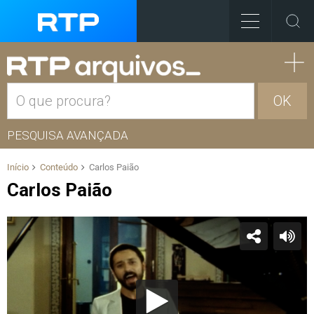
OK
PESQUISA AVANÇADA
Início
Conteúdo
Carlos Paião
Carlos Paião