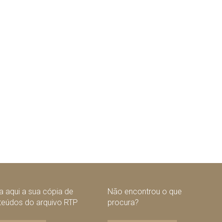
 aqui a sua cópia de
Não encontrou o que
teúdos do arquivo RTP
procura?