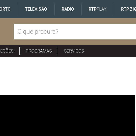
ORTO
TELEVISÃO
RÁDIO
RTP
PLAY
RTP ZI
LEÇÕES
PROGRAMAS
SERVIÇOS