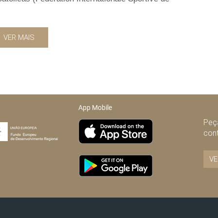
VER MAIS
App Mobile
Peça
con
VE