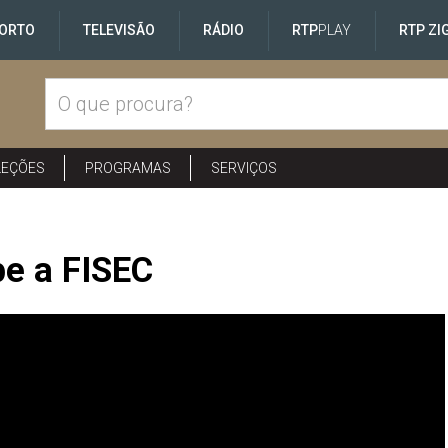
ORTO
TELEVISÃO
RÁDIO
RTP
PLAY
RTP ZI
LEÇÕES
PROGRAMAS
SERVIÇOS
be a FISEC