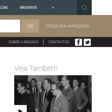
GZAG
ARQUIVOS
+
OK
PESQUISA AVANÇADA
SOBRE O ARQUIVO
CONTACTOS
Veja Também