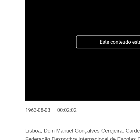
Este conteúdo est
1963-08-03
00:02:02
Lisboa, Dom Manuel Gonçalves Cerejeira, Cardea
Federação Desportiva Internacional de Escolas Ca