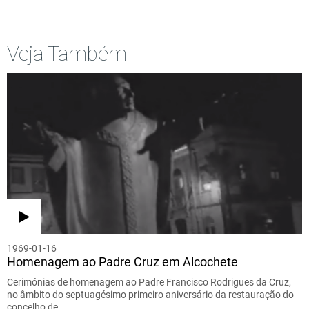
Veja Também
1969-01-16
Homenagem ao Padre Cruz em Alcochete
Cerimónias de homenagem ao Padre Francisco Rodrigues da Cruz,
no âmbito do septuagésimo primeiro aniversário da restauração do
concelho de…