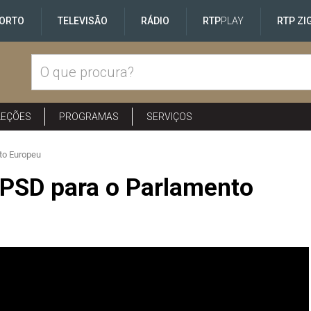
ORTO
TELEVISÃO
RÁDIO
RTP
PLAY
RTP ZI
LEÇÕES
PROGRAMAS
SERVIÇOS
to Europeu
 PSD para o Parlamento