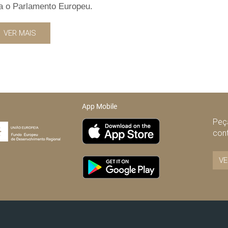
a o Parlamento Europeu.
VER MAIS
App Mobile
Peça
con
VE