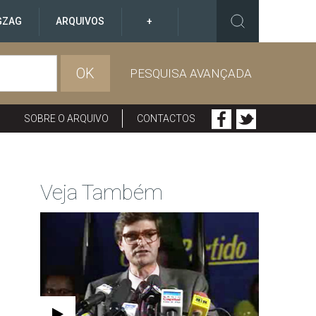
GZAG
ARQUIVOS
+
OK
PESQUISA AVANÇADA
SOBRE O ARQUIVO
CONTACTOS
Veja Também