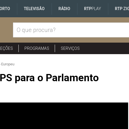
ORTO
TELEVISÃO
RÁDIO
RTP
PLAY
RTP ZI
LEÇÕES
PROGRAMAS
SERVIÇOS
o Europeu
 PS para o Parlamento