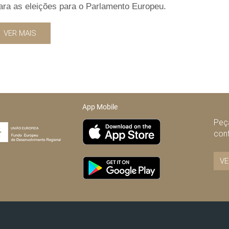
ara as eleições para o Parlamento Europeu.
VER MAIS
App Mobile
Peça
con
VE