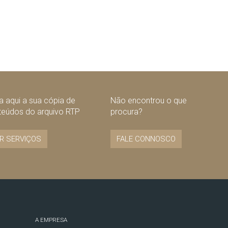
 aqui a sua cópia de
Não encontrou o que
teúdos do arquivo RTP
procura?
R SERVIÇOS
FALE CONNOSCO
A EMPRESA