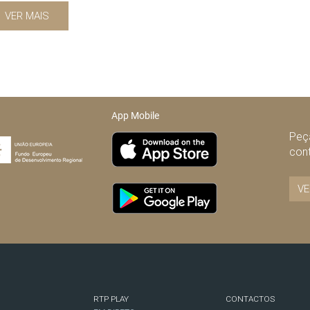
VER MAIS
App Mobile
Peça
con
VE
RTP PLAY
CONTACTOS