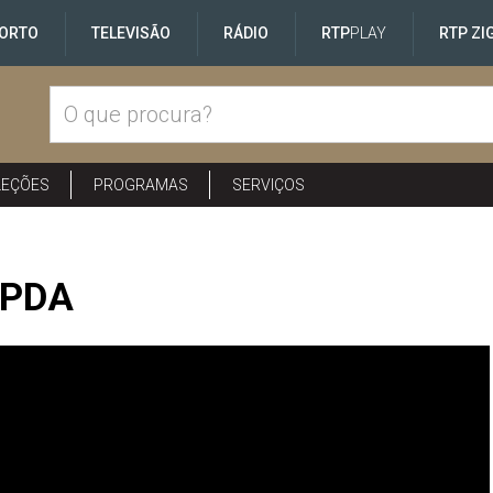
ORTO
TELEVISÃO
RÁDIO
RTP
PLAY
RTP ZI
LEÇÕES
PROGRAMAS
SERVIÇOS
 PDA