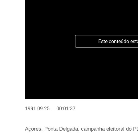
Este conteúdo est
1991-09-25
00:01:37
Açores, Ponta Delgada, campanha eleitoral do PD