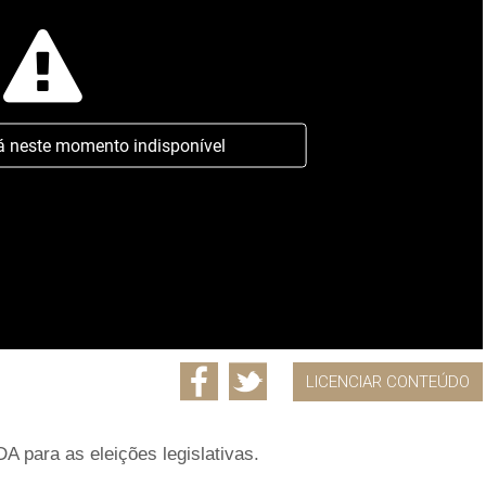
á neste momento indisponível
LICENCIAR CONTEÚDO
A para as eleições legislativas.