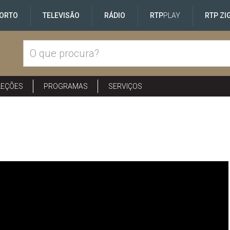
ORTO
TELEVISÃO
RÁDIO
RTP
PLAY
RTP ZI
LEÇÕES
PROGRAMAS
SERVIÇOS