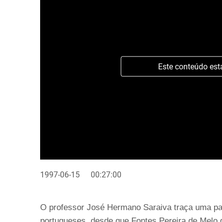
Este conteúdo est
1997-06-15
00:27:00
O professor José Hermano Saraiva traça uma pan
portugueses, desde que Fontes Pereira de Melo 