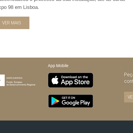
xpo 98 em Lisboa.
VER MAIS
App Mobile
Peça
con
VE