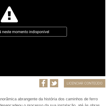
á neste momento indisponível
LICENCIAR CONTEÚDO
orâmica abrangente da história dos caminhos de ferro
desencadeou o processo da sua instalação, até às obras