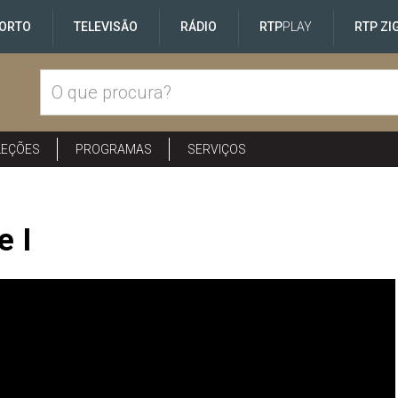
ORTO
TELEVISÃO
RÁDIO
RTP
PLAY
RTP ZI
LEÇÕES
PROGRAMAS
SERVIÇOS
e I