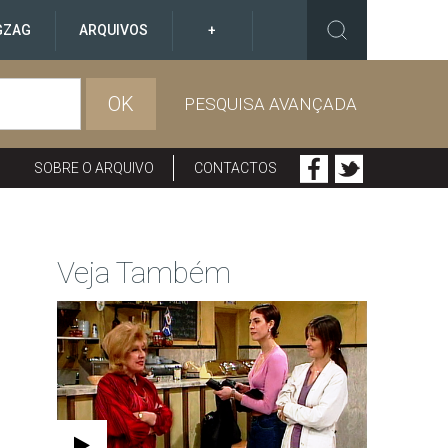
GZAG
ARQUIVOS
+
OK
PESQUISA AVANÇADA
SOBRE O ARQUIVO
CONTACTOS
Veja Também