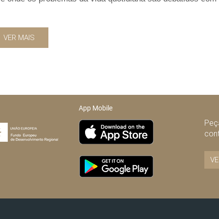
VER MAIS
App Mobile
Peça
con
VE