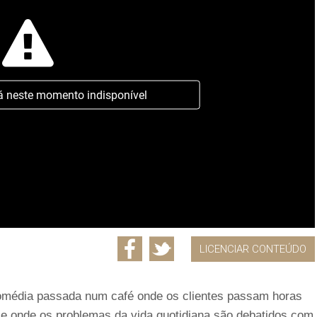
á neste momento indisponível
LICENCIAR CONTEÚDO
 comédia passada num café onde os clientes passam horas
 e onde os problemas da vida quotidiana são debatidos com