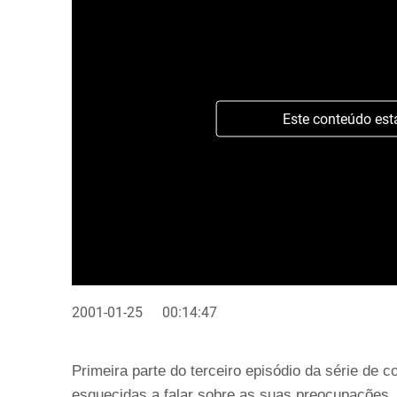
Este conteúdo est
2001-01-25
00:14:47
Primeira parte do terceiro episódio da série de
esquecidas a falar sobre as suas preocupações,