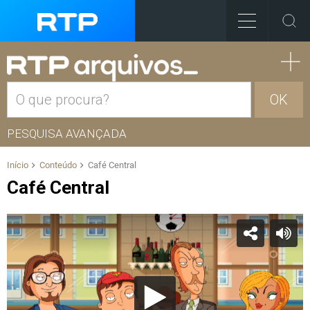
OK
PESQUISA AVANÇADA
Início
Conteúdo
Café Central
Café Central