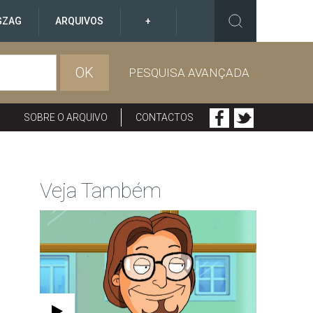
GZAG
ARQUIVOS
+
OK
PESQUISA AVANÇADA
SOBRE O ARQUIVO
CONTACTOS
Veja Também