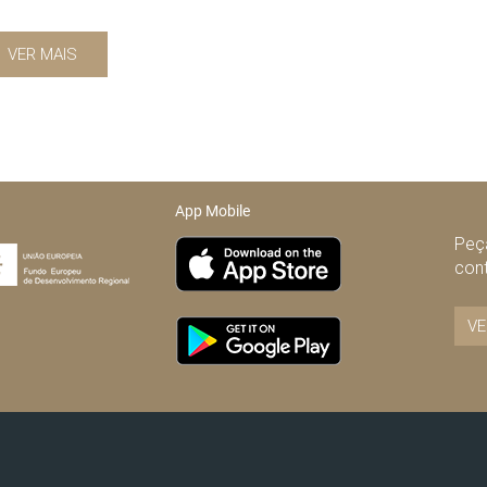
VER MAIS
App Mobile
Peça
con
VE