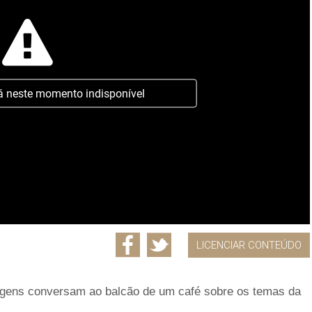
á neste momento indisponível
LICENCIAR CONTEÚDO
agens conversam ao balcão de um café sobre os temas da