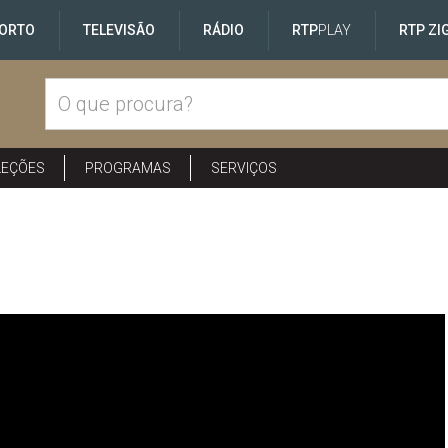
ORTO
TELEVISÃO
RÁDIO
RTP
PLAY
RTP ZI
LEÇÕES
PROGRAMAS
SERVIÇOS