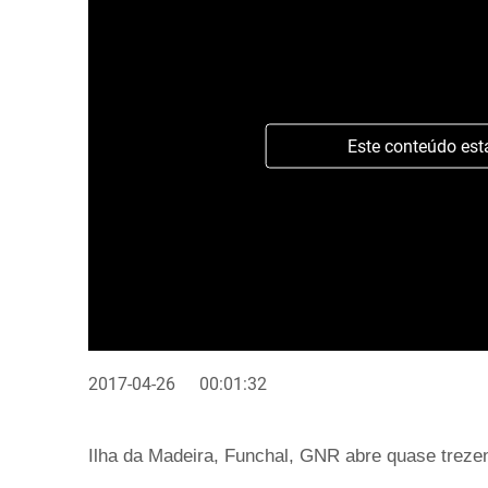
Este conteúdo est
2017-04-26
00:01:32
Ilha da Madeira, Funchal, GNR abre quase treze