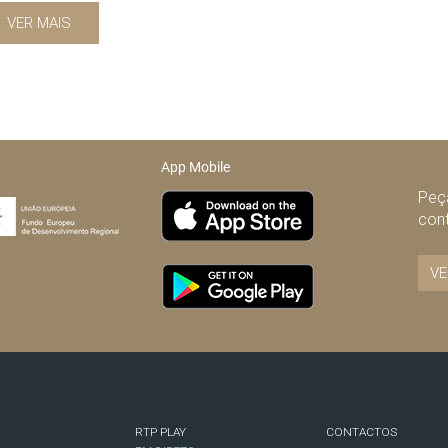
VER MAIS
App Mobile
Peça
con
VE
RTP PLAY
CONTACTOS