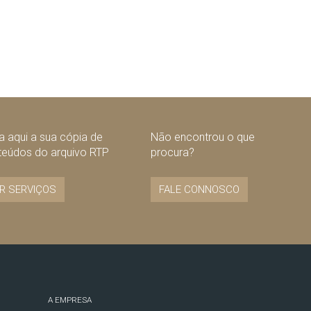
 aqui a sua cópia de
Não encontrou o que
teúdos do arquivo RTP
procura?
R SERVIÇOS
FALE CONNOSCO
A EMPRESA