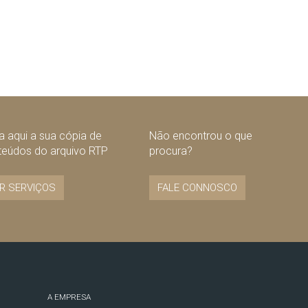
 aqui a sua cópia de
Não encontrou o que
teúdos do arquivo RTP
procura?
R SERVIÇOS
FALE CONNOSCO
A EMPRESA