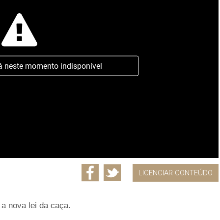
á neste momento indisponível
LICENCIAR CONTEÚDO
a nova lei da caça.