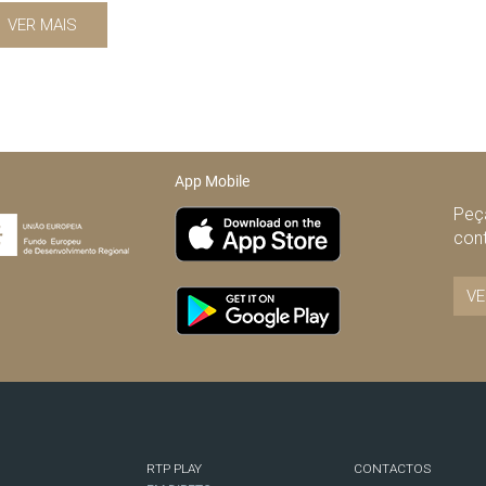
VER MAIS
App Mobile
Peça
con
VE
RTP PLAY
CONTACTOS