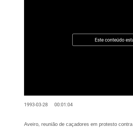
Este conteúdo est
1993-03-28
00:01:04
Aveiro, reunião de caçadores em protesto contra 