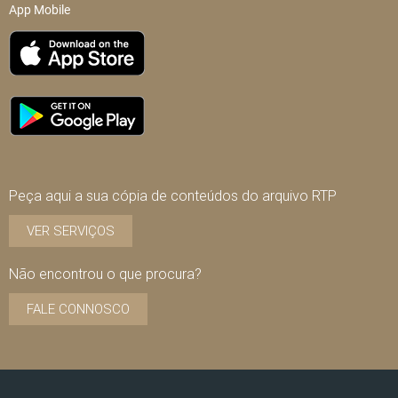
App Mobile
Peça aqui a sua cópia de conteúdos do arquivo RTP
VER SERVIÇOS
Não encontrou o que procura?
FALE CONNOSCO