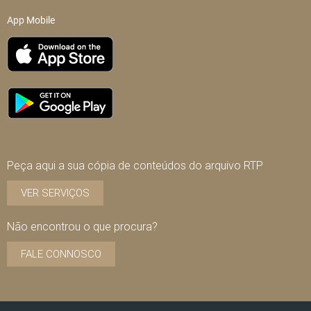
App Mobile
Peça aqui a sua cópia de conteúdos do arquivo RTP
VER SERVIÇOS
Não encontrou o que procura?
FALE CONNOSCO