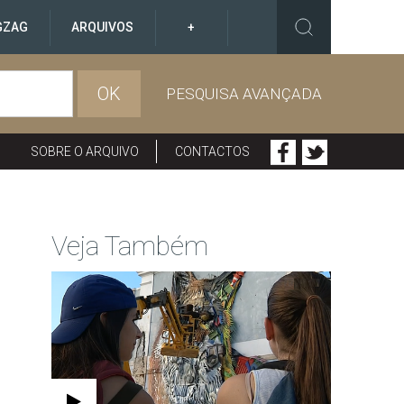
GZAG
ARQUIVOS
+
OK
PESQUISA AVANÇADA
SOBRE O ARQUIVO
CONTACTOS
Veja Também