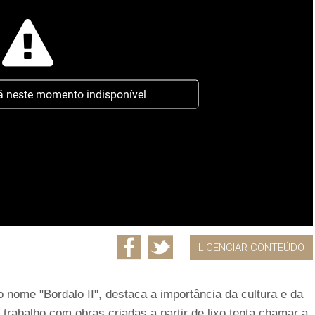
á neste momento indisponível
LICENCIAR CONTEÚDO
o nome "Bordalo II", destaca a importância da cultura e da
trabalho com obras criadas a partir de lixo tenta chamar a