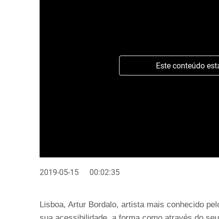
Este conteúdo est
2019-05-15
00:02:35
Lisboa, Artur Bordalo, artista mais conhecido pel
sua acessibilidade, a forma como através do seu 