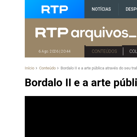
NOTÍCIAS
DESP
CONTEÚDOS
CO
6 Ago. 2026 | 20:44
Início
Conteúdo
Bordalo II e a arte pública através do seu tr
Bordalo II e a arte púb