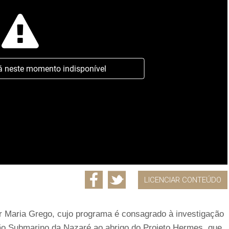
á neste momento indisponível
LICENCIAR CONTEÚDO
r Maria Grego, cujo programa é consagrado à investigação
o Submarino da Nazaré ao abrigo do Projeto Hermes, que