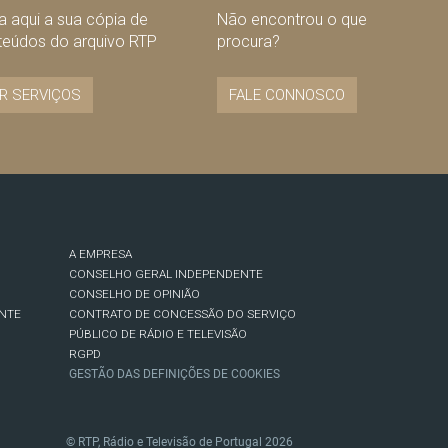
 aqui a sua cópia de
Não encontrou o que
teúdos do arquivo RTP
procura?
R SERVIÇOS
FALE CONNOSCO
A EMPRESA
CONSELHO GERAL INDEPENDENTE
CONSELHO DE OPINIÃO
NTE
CONTRATO DE CONCESSÃO DO SERVIÇO
PÚBLICO DE RÁDIO E TELEVISÃO
RGPD
GESTÃO DAS DEFINIÇÕES DE COOKIES
© RTP, Rádio e Televisão de Portugal 2026