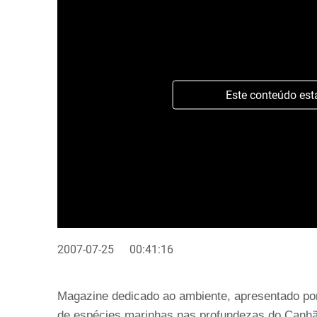
Este conteúdo est
2007-07-25
00:41:16
Magazine dedicado ao ambiente, apresentado po
de espécies marinhas nas profundezas do Canhã