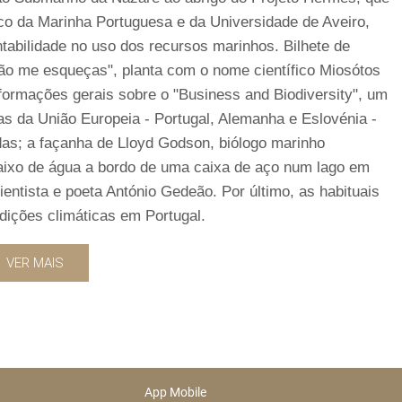
ico da Marinha Portuguesa e da Universidade de Aveiro,
ntabilidade no uso dos recursos marinhos. Bilhete de
"Não me esqueças", planta com o nome científico Miosótos
nformações gerais sobre o "Business and Biodiversity", um
ias da União Europeia - Portugal, Alemanha e Eslovénia -
idas; a façanha de Lloyd Godson, biólogo marinho
ixo de água a bordo de uma caixa de aço num lago em
entista e poeta António Gedeão. Por último, as habituais
ndições climáticas em Portugal.
VER MAIS
App Mobile