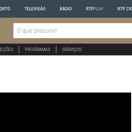
ORTO
TELEVISÃO
RÁDIO
RTP
PLAY
RTP ZI
LEÇÕES
PROGRAMAS
SERVIÇOS