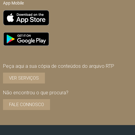
App Mobile
Peça aqui a sua cópia de conteúdos do arquivo RTP
VER SERVIÇOS
Não encontrou o que procura?
FALE CONNOSCO