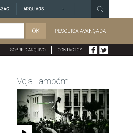
GZAG
ARQUIVOS
+
OK
PESQUISA AVANÇADA
SOBRE O ARQUIVO
CONTACTOS
Veja Também