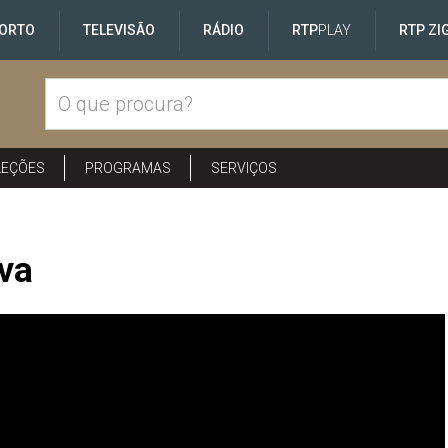
ORTO
TELEVISÃO
RÁDIO
RTP
PLAY
RTP ZI
LEÇÕES
PROGRAMAS
SERVIÇOS
lva