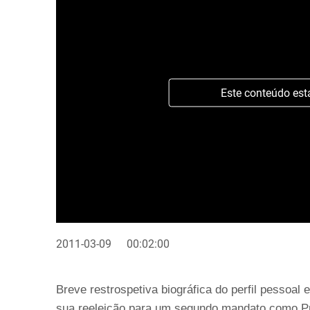
Este conteúdo est
2011-03-09
00:02:00
Breve restrospetiva biográfica do perfil pessoal
sua reeleição para um segundo mandato como Pr