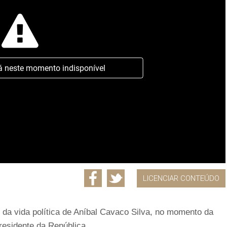
á neste momento indisponível
LICENCIAR CONTEÚDO
 e da vida política de Aníbal Cavaco Silva, no momento da
esidente da República.