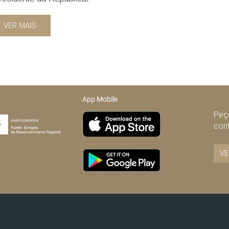
VER MAIS
App Mobile
Peça
con
VE