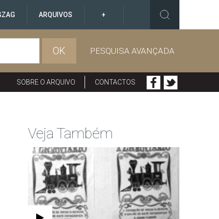
GZAG
ARQUIVOS
+
OK
PESQUISA AVANÇADA
SOBRE O ARQUIVO
CONTACTOS
Veja Também