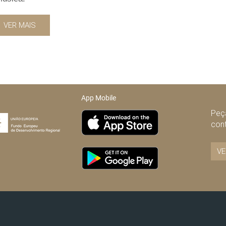
VER MAIS
App Mobile
Peça
con
VE