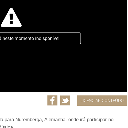
á neste momento indisponível
LICENCIAR CONTEÚDO
ida para Nuremberga, Alemanha, onde irá participar no
Música.