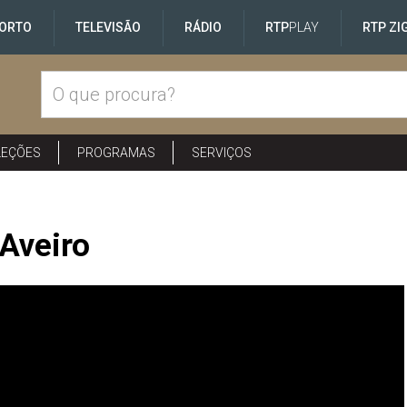
ORTO
TELEVISÃO
RÁDIO
RTP
PLAY
RTP ZI
LEÇÕES
PROGRAMAS
SERVIÇOS
Aveiro