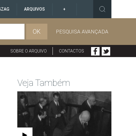
GZAG
ARQUIVOS
+
OK
PESQUISA AVANÇADA
SOBRE O ARQUIVO
CONTACTOS
Veja Também