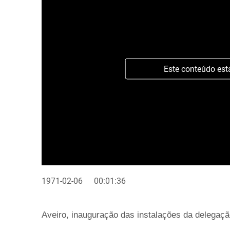
Este conteúdo est
1971-02-06
00:01:36
Aveiro, inauguração das instalações da delegaç