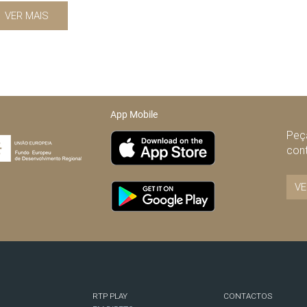
VER MAIS
App Mobile
Peça
con
VE
RTP PLAY
CONTACTOS