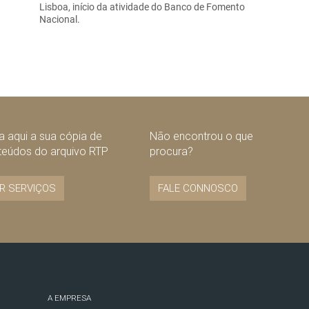
Lisboa, início da atividade do Banco de Fomento
Nacional.
 aqui a sua cópia de
Não encontrou o que
teúdos do arquivo RTP
procura?
R SERVIÇOS
FALE CONNOSCO
A EMPRESA