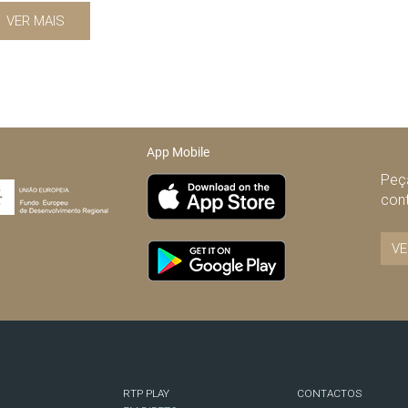
VER MAIS
App Mobile
Peça
con
VE
RTP PLAY
CONTACTOS