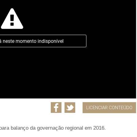
á neste momento indisponível
LICENCIAR CONTEÚDO
 para balanço da governação regional em 2016.