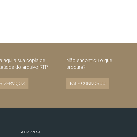
 aqui a sua cópia de
Não encontrou o que
teúdos do arquivo RTP
procura?
R SERVIÇOS
FALE CONNOSCO
A EMPRESA