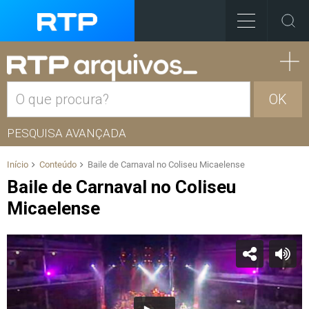
OK
PESQUISA AVANÇADA
Início
Conteúdo
Baile de Carnaval no Coliseu Micaelense
Baile de Carnaval no Coliseu
Micaelense