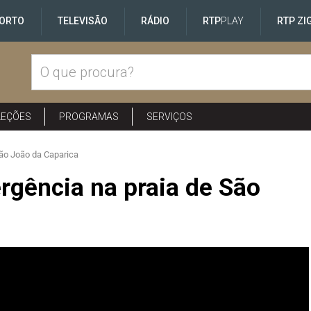
ORTO
TELEVISÃO
RÁDIO
RTP
PLAY
RTP ZI
LEÇÕES
PROGRAMAS
SERVIÇOS
São João da Caparica
rgência na praia de São