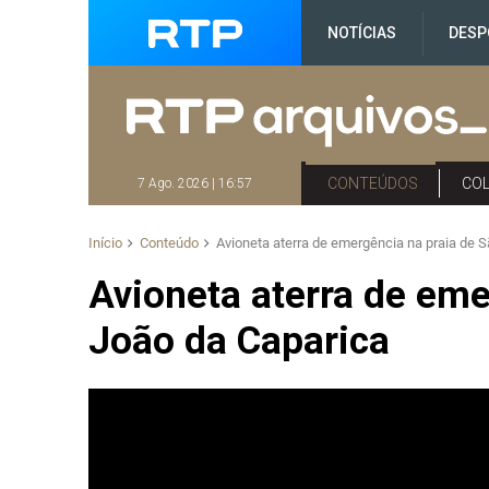
NOTÍCIAS
DESP
CONTEÚDOS
CO
7 Ago. 2026 | 16:57
Início
Conteúdo
Avioneta aterra de emergência na praia de 
Avioneta aterra de eme
João da Caparica