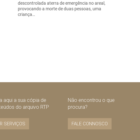
descontrolada aterra de emergência no areal,
provocando a morte de duas pessoas, uma
criança…
 aqui a sua cópia de
Não encontrou o que
teúdos do arquivo RTP
procura?
R SERVIÇOS
FALE CONNOSCO