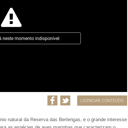
á neste momento indisponível
LICENCIAR CONTEÚDO
nio natural da Reserva das Berlengas, e o grande interesse
para as espécies de aves marinhas que caracterizam o