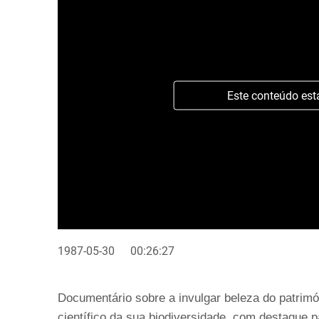
Este conteúdo est
1987-05-30
00:26:27
Documentário sobre a invulgar beleza do patrimó
científico da sua biodiversidade, com destaque 