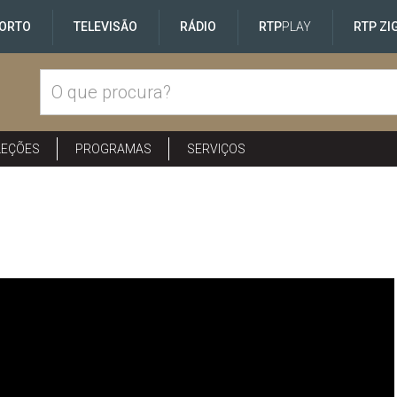
ORTO
TELEVISÃO
RÁDIO
RTP
PLAY
RTP ZI
LEÇÕES
PROGRAMAS
SERVIÇOS