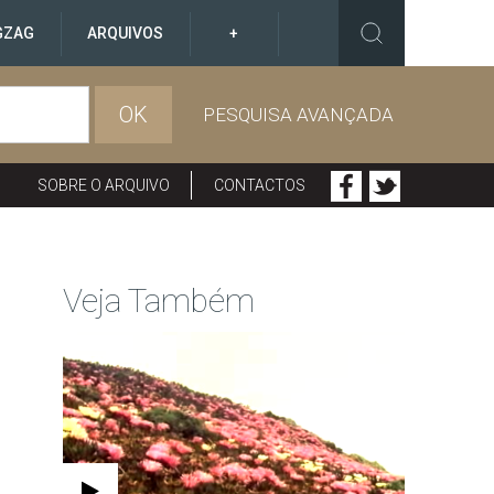
GZAG
ARQUIVOS
+
OK
PESQUISA AVANÇADA
SOBRE O ARQUIVO
CONTACTOS
Veja Também