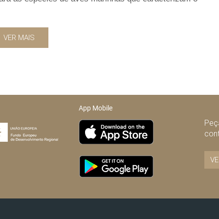
VER MAIS
App Mobile
Peça
con
VE