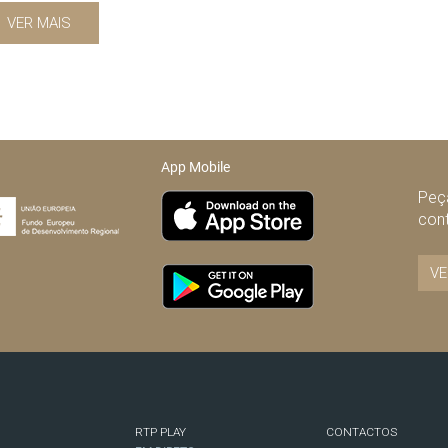
VER MAIS
App Mobile
Peça
con
VE
RTP PLAY
CONTACTOS