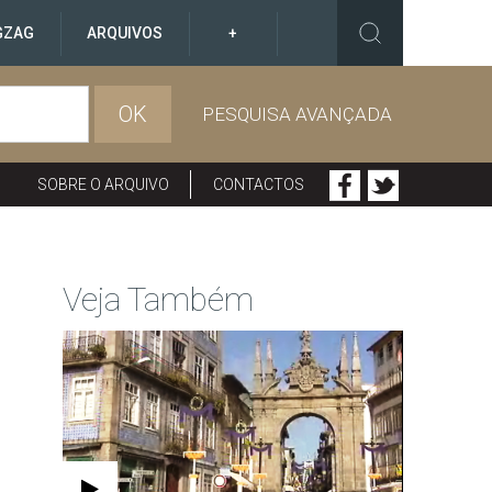
GZAG
ARQUIVOS
+
OK
PESQUISA AVANÇADA
SOBRE O ARQUIVO
CONTACTOS
Veja Também