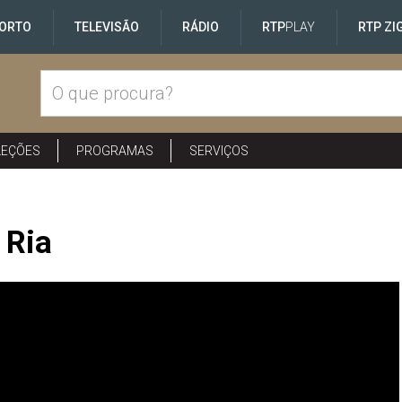
ORTO
TELEVISÃO
RÁDIO
RTP
PLAY
RTP ZI
LEÇÕES
PROGRAMAS
SERVIÇOS
 Ria