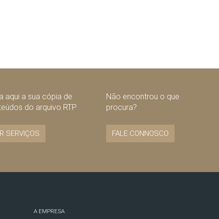
 aqui a sua cópia de
Não encontrou o que
teúdos do arquivo RTP
procura?
R SERVIÇOS
FALE CONNOSCO
A EMPRESA