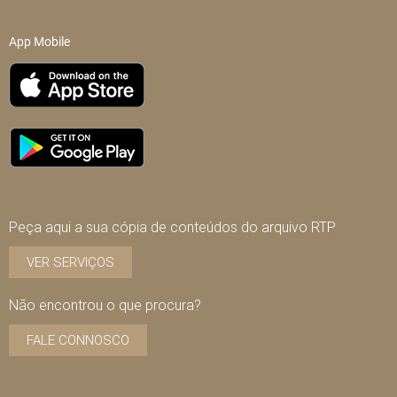
App Mobile
Peça aqui a sua cópia de conteúdos do arquivo RTP
VER SERVIÇOS
Não encontrou o que procura?
FALE CONNOSCO