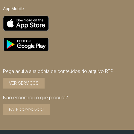
App Mobile
Peça aqui a sua cópia de conteúdos do arquivo RTP
VER SERVIÇOS
Não encontrou o que procura?
FALE CONNOSCO