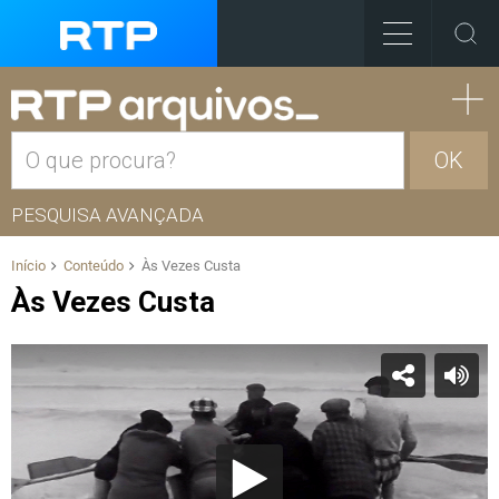
OK
PESQUISA AVANÇADA
Início
Conteúdo
Às Vezes Custa
Às Vezes Custa