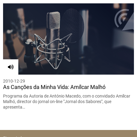
2010-12-29
As Canções da Minha Vida: Amílcar Malhó
Programa da Autoria de António Macedo, com o convidado Amílcar
Malhó, director do jornal on-line "Jornal dos Sabores", que
apresenta…