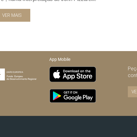
VER MAIS
App Mobile
Peça
con
VE