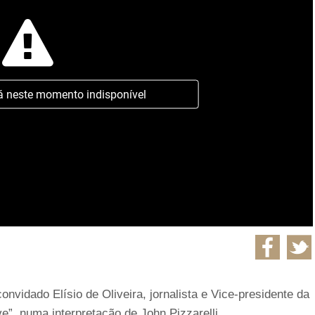
á neste momento indisponível
vidado Elísio de Oliveira, jornalista e Vice-presidente da
”, numa interpretação de John Pizzarelli.