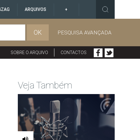
GZAG
ARQUIVOS
+
OK
PESQUISA AVANÇADA
SOBRE O ARQUIVO
CONTACTOS
Veja Também