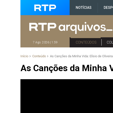
NOTÍCIAS
DESP
CONTEÚDOS
CO
7 Ago. 2026 | 1:59
Início
Conteúdo
As Canções da Minha Vida: Elísio de Oliveira
As Canções da Minha Vi