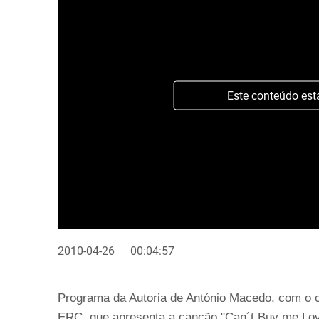
Este conteúdo est
2010-04-26
00:04:57
Programa da Autoria de António Macedo, com o con
ERC, que apresenta a canção "Can´t Buy me Love