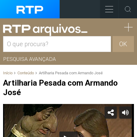
OK
PESQUISA AVANÇADA
Início
Conteúdo
Artilharia Pesada com Armando José
Artilharia Pesada com Armando
José