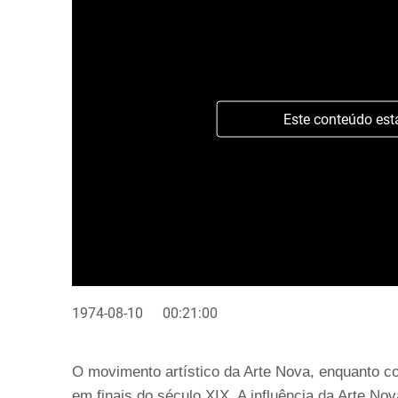
Este conteúdo est
1974-08-10
00:21:00
O movimento artístico da Arte Nova, enquanto c
em finais do século XIX. A influência da Arte N