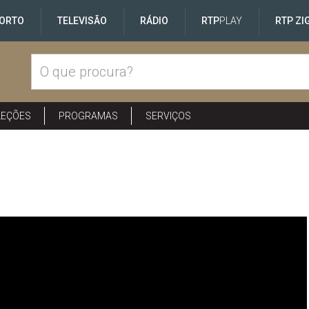
ORTO
TELEVISÃO
RÁDIO
RTP
PLAY
RTP ZI
LEÇÕES
PROGRAMAS
SERVIÇOS