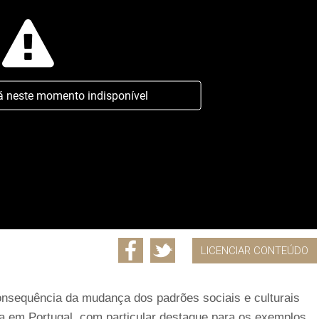
á neste momento indisponível
LICENCIAR CONTEÚDO
onsequência da mudança dos padrões sociais e culturais
ova em Portugal, com particular destaque para os exemplos