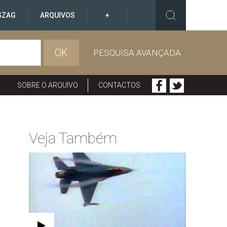
GZAG
ARQUIVOS
+
OK
PESQUISA AVANÇADA
SOBRE O ARQUIVO
CONTACTOS
Veja Também