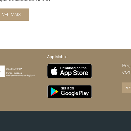
VER MAIS
App Mobile
Peça
con
VE