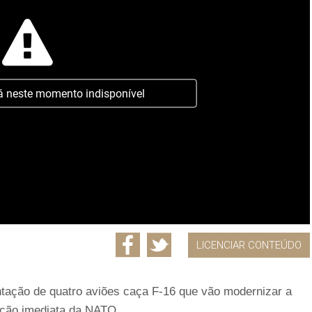
á neste momento indisponível
LICENCIAR CONTEÚDO
tação de quatro aviões caça F-16 que vão modernizar a
eação imediata da NATO.