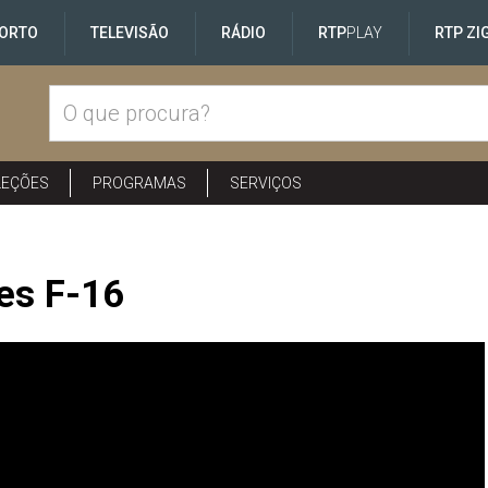
ORTO
TELEVISÃO
RÁDIO
RTP
PLAY
RTP ZI
LEÇÕES
PROGRAMAS
SERVIÇOS
es F-16