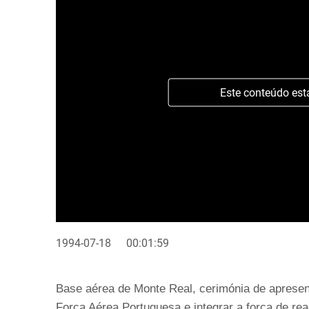
Este conteúdo est
1994-07-18
00:01:59
Base aérea de Monte Real, cerimónia de apresen
Força Aérea Portuguesa e integrar a força de r