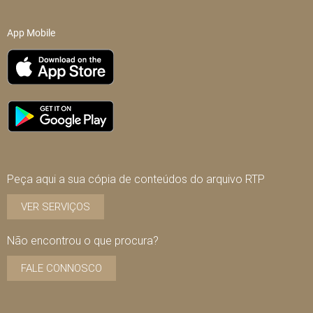
App Mobile
Peça aqui a sua cópia de conteúdos do arquivo RTP
VER SERVIÇOS
Não encontrou o que procura?
FALE CONNOSCO