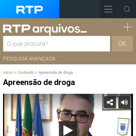
OK
PESQUISA AVANÇADA
Início
Conteúdo
Apreensão de droga
Apreensão de droga