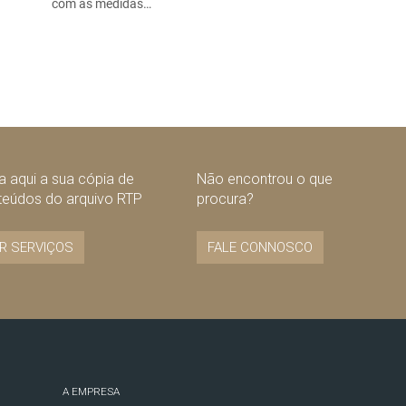
com as medidas…
 aqui a sua cópia de
Não encontrou o que
teúdos do arquivo RTP
procura?
R SERVIÇOS
FALE CONNOSCO
A EMPRESA