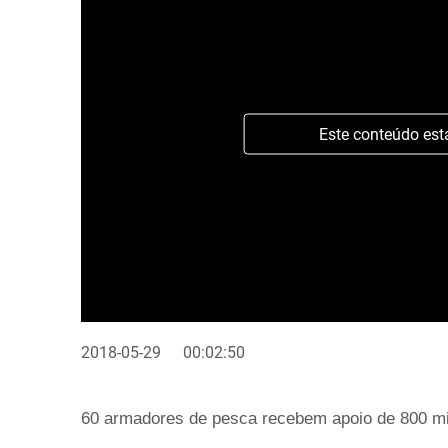
Este conteúdo est
2018-05-29
00:02:50
60 armadores de pesca recebem apoio de 800 mi