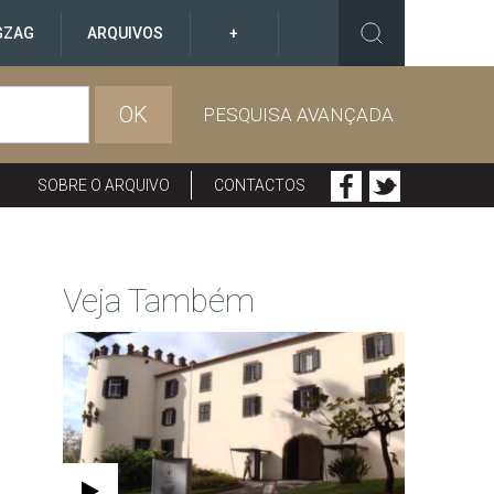
GZAG
ARQUIVOS
+
OK
PESQUISA AVANÇADA
SOBRE O ARQUIVO
CONTACTOS
Veja Também