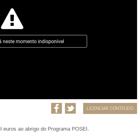
á neste momento indisponível
LICENCIAR CONTEÚDO
l euros ao abrigo do Programa POSEI.