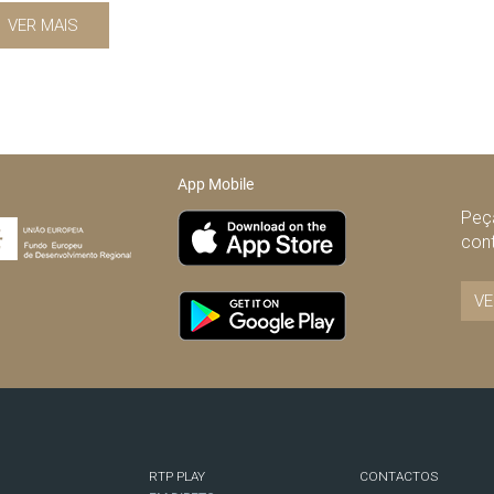
VER MAIS
App Mobile
Peça
con
VE
RTP PLAY
CONTACTOS