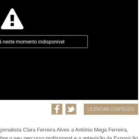
á neste momento indisponível
LICENCIAR CONTEÚDO
jornalista Clara Ferreira Alves a António Mega Ferreira,
obre o seu percurso profissional e a antevisão da Exposição