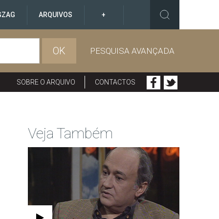
GZAG
ARQUIVOS
+
OK
PESQUISA AVANÇADA
SOBRE O ARQUIVO
CONTACTOS
Veja Também