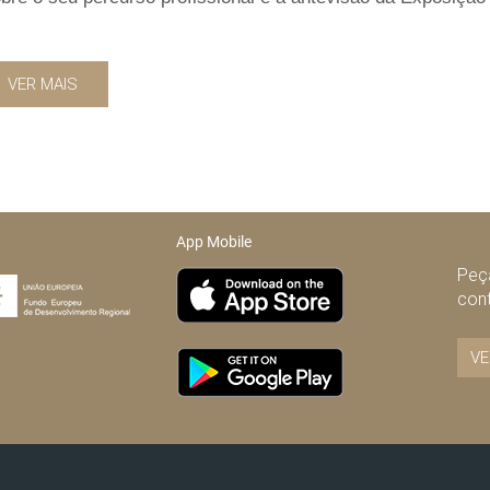
VER MAIS
App Mobile
Peça
con
VE