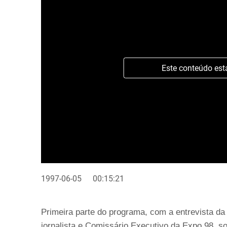
Este conteúdo est
1997-06-05
00:15:21
Primeira parte do programa, com a entrevista da 
jornalista e Comissário Executivo da Expo 98, s