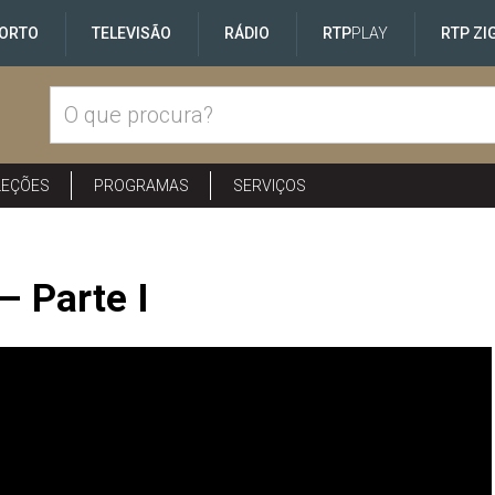
ORTO
TELEVISÃO
RÁDIO
RTP
PLAY
RTP ZI
LEÇÕES
PROGRAMAS
SERVIÇOS
– Parte I