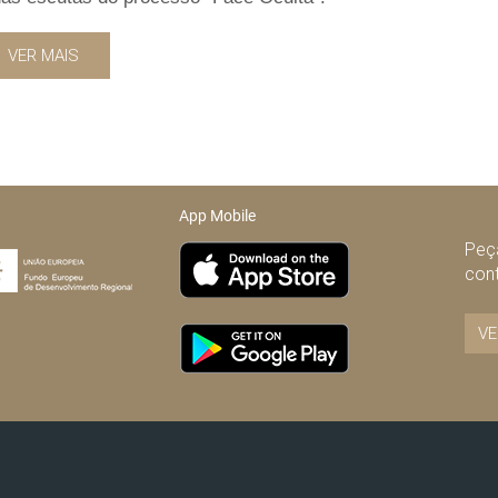
VER MAIS
App Mobile
Peça
con
VE