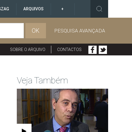
GZAG
ARQUIVOS
+
OK
PESQUISA AVANÇADA
SOBRE O ARQUIVO
CONTACTOS
Veja Também