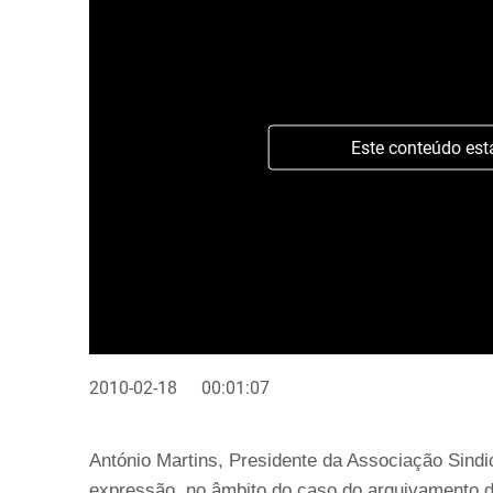
Este conteúdo est
2010-02-18
00:01:07
António Martins, Presidente da Associação Sindi
expressão, no âmbito do caso do arquivamento d