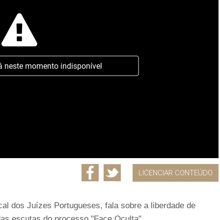
á neste momento indisponível
LICENCIAR CONTEÚDO
cal dos Juízes Portugueses, fala sobre a liberdade de
as escutas do processo "Face Oculta".