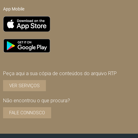
App Mobile
Peça aqui a sua cópia de conteúdos do arquivo RTP
VER SERVIÇOS
Não encontrou o que procura?
FALE CONNOSCO