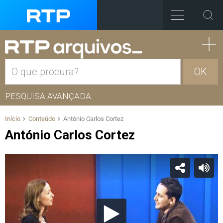
OK
PESQUISA AVANÇADA
Início
Conteúdo
António Carlos Cortez
António Carlos Cortez