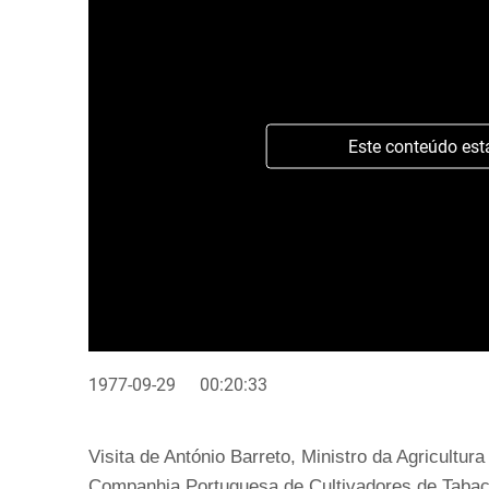
Este conteúdo est
1977-09-29
00:20:33
Visita de António Barreto, Ministro da Agricultur
Companhia Portuguesa de Cultivadores de Tabac