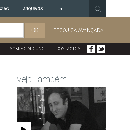
GZAG
ARQUIVOS
+
OK
PESQUISA AVANÇADA
SOBRE O ARQUIVO
CONTACTOS
Veja Também