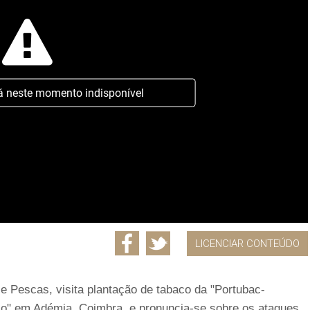
á neste momento indisponível
LICENCIAR CONTEÚDO
a e Pescas, visita plantação de tabaco da "Portubac-
o" em Adémia, Coimbra, e pronuncia-se sobre os ataques