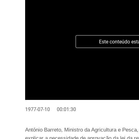
Este conteúdo est
1977-07-10
00:01:30
António Barreto, Ministro da Agricultura e Pesca,
explicar a necessidade de aprovação da lei da re