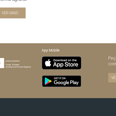
VER MAIS
App Mobile
Peça
con
VE