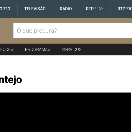
ORTO
TELEVISÃO
RÁDIO
RTP
PLAY
RTP ZI
LEÇÕES
PROGRAMAS
SERVIÇOS
ntejo