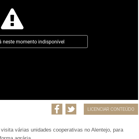
á neste momento indisponível
LICENCIAR CONTEÚDO
 visita várias unidades cooperativas no Alentejo, para
forma agrária.