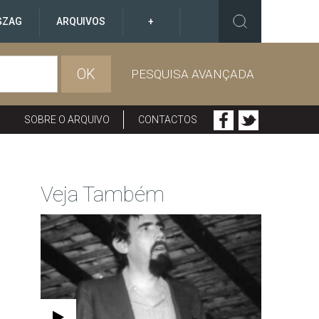
GZAG
ARQUIVOS
+
OK
PESQUISA AVANÇADA
SOBRE O ARQUIVO
CONTACTOS
Veja Também