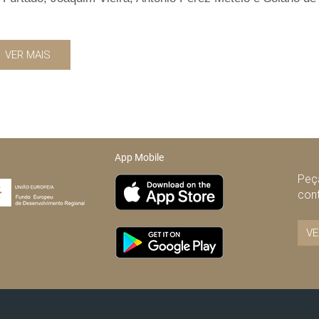
VER MAIS
App Mobile
Peça
con
VE