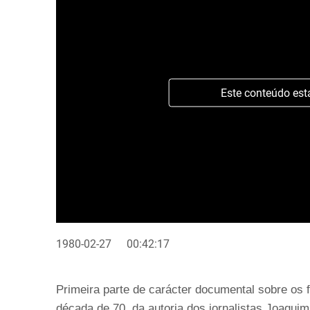
Este conteúdo est
1980-02-27
00:42:17
Primeira parte de carácter documental sobre os fa
década de 70, da autoria dos jornalistas Joaqui