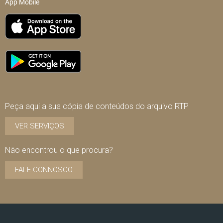
App Mobile
Peça aqui a sua cópia de conteúdos do arquivo RTP
VER SERVIÇOS
Não encontrou o que procura?
FALE CONNOSCO