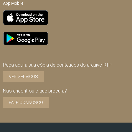
App Mobile
Peça aqui a sua cópia de conteúdos do arquivo RTP
VER SERVIÇOS
Não encontrou o que procura?
FALE CONNOSCO