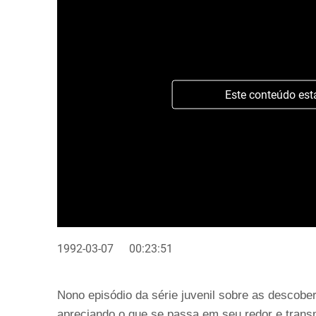
Este conteúdo est
1992-03-07
00:23:51
Nono episódio da série juvenil sobre as descobe
apreciando o que se passa em seu redor e transm