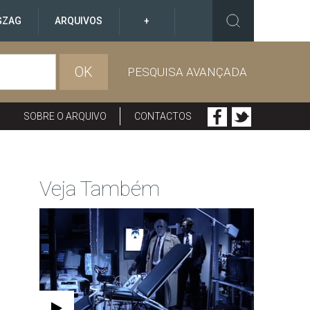
GZAG
ARQUIVOS
+
OK
PESQUISA AVANÇADA
SOBRE O ARQUIVO
CONTACTOS
Veja Também