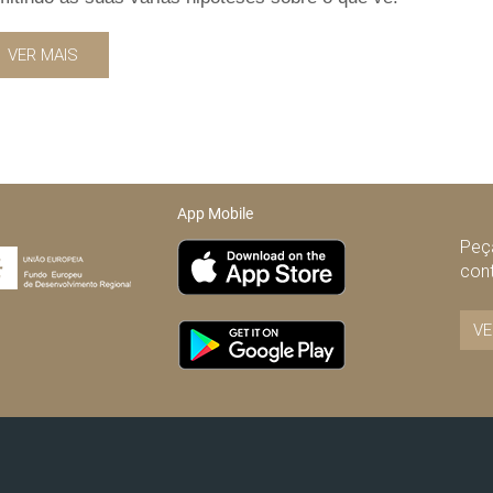
VER MAIS
App Mobile
Peça
con
VE