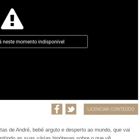
á neste momento indisponível
LICENCIAR CONTEÚDO
rtas de André, bebé arguto e desperto ao mundo, que vai
itindo as suas várias hipóteses sobre o que vê.