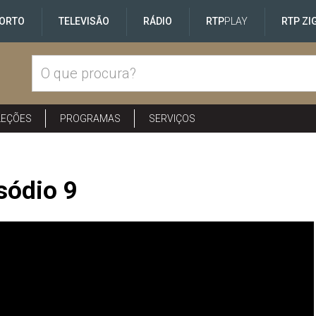
ORTO
TELEVISÃO
RÁDIO
RTP
PLAY
RTP ZI
LEÇÕES
PROGRAMAS
SERVIÇOS
sódio 9