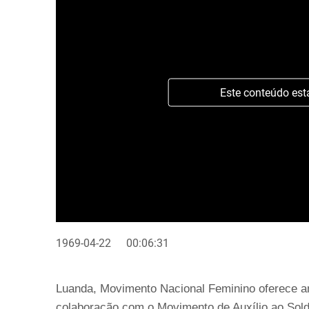
Este conteúdo est
1969-04-22
00:06:31
Luanda, Movimento Nacional Feminino oferece amb
colaboração com o Movimento de Auxílio ao So