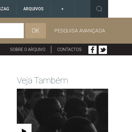
GZAG
ARQUIVOS
+
OK
PESQUISA AVANÇADA
SOBRE O ARQUIVO
CONTACTOS
Veja Também