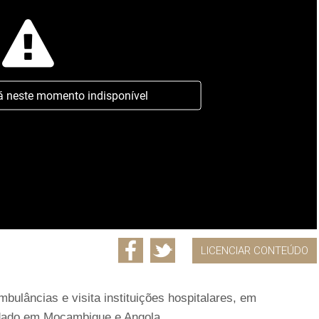
á neste momento indisponível
LICENCIAR CONTEÚDO
ulâncias e visita instituições hospitalares, em
ldado em Moçambique e Angola.