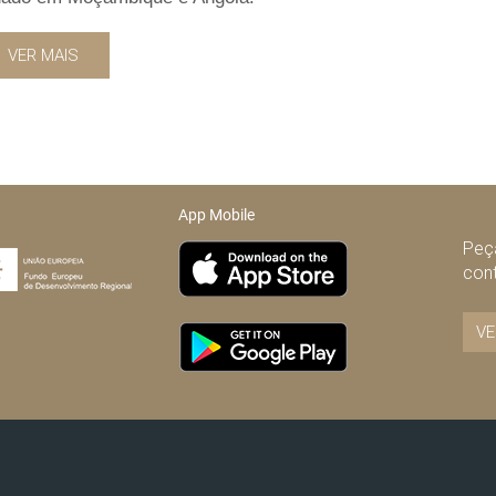
VER MAIS
App Mobile
Peça
con
VE