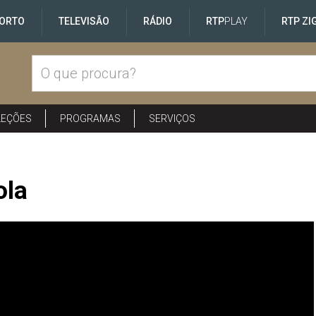
ORTO
TELEVISÃO
RÁDIO
RTP
PLAY
RTP ZI
LEÇÕES
PROGRAMAS
SERVIÇOS
ola