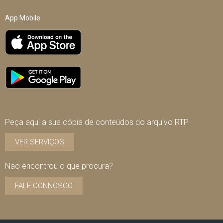
App Mobile
Peça aqui a sua cópia de conteúdos do arquivo RTP
VER SERVIÇOS
Não encontrou o que procura?
FALE CONNOSCO